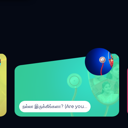
நல்லா இருக்கீங்களா? (Are you well?) 🩺