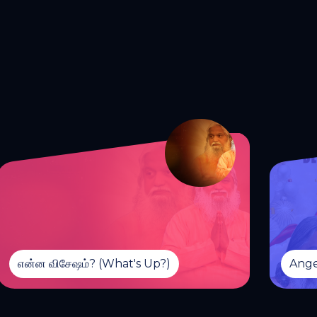
என்ன விசேஷம்? (What's Up?)