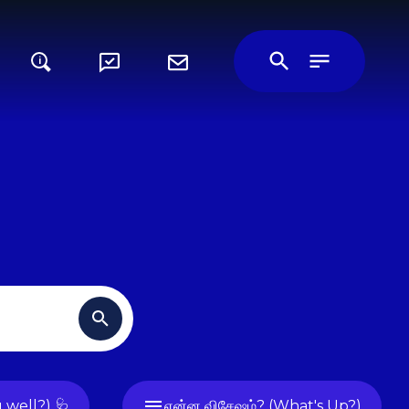
i
u well?) 🩺
என்ன விசேஷம்? (What's Up?)