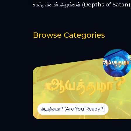
16:24
சாத்தானின் ஆழங்கள் (Depths of Satan)
Browse Categories
ஆயத்தமா? (Are You Ready?)