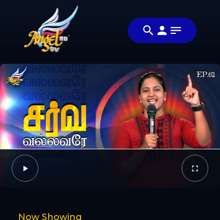
Share
ஆராதிப்போம்
Share this
நாம்
video with
Video
ஆராதிப்போம்
your friends
🙌
and family
Facebook
Twitter
Now Showing