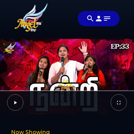
Share
ஆராதிப்போம்
Share this
நாம்
video with
Video
ஆராதிப்போம்
your friends
🙌
and family
Facebook
Twitter
Now Showing